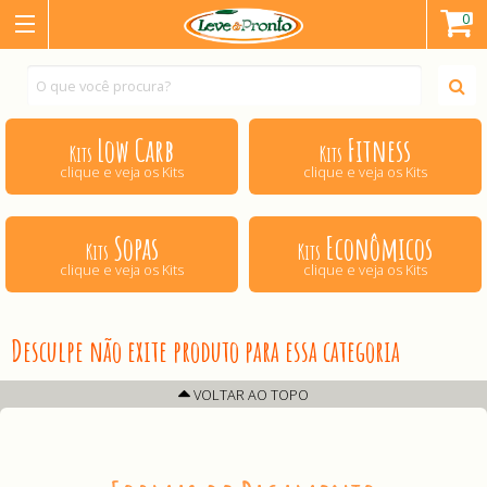
0
Low Carb
Fitness
Kits
Kits
clique e veja os Kits
clique e veja os Kits
Sopas
Econômicos
Kits
Kits
clique e veja os Kits
clique e veja os Kits
Desculpe não exite produto para essa categoria
VOLTAR AO TOPO