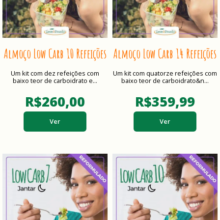
Almoço Low Carb 10 Refeições
Almoço Low Carb 14 Refeições
Um kit com dez refeições com
Um kit com quatorze refeições com
baixo teor de carboidrato e...
baixo teor de carboidrato&n...
R$260,00
R$359,99
Ver
Ver