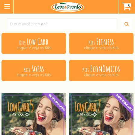
0
Low Carb
Fitness
Kits
Kits
clique e veja os Kits
clique e veja os Kits
Sopas
Econômicos
Kits
Kits
clique e veja os Kits
clique e veja os Kits