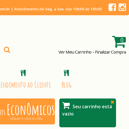
m.br | Atendimento de Seg. a Sex. das 10h00 às 18h00
0
Ver Meu Carrinho
Finalizar Compra
•
tendimento ao Cliente
Blog
Econômicos
Seu carrinho está
its
vazio
clique e veja os Kits