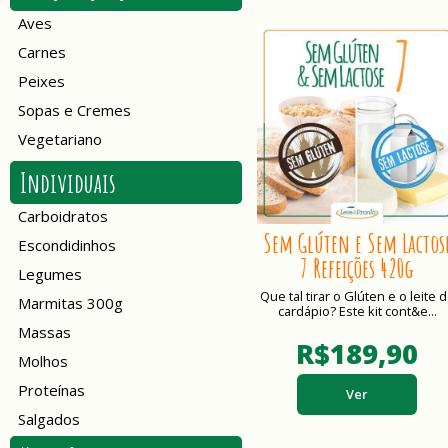
Aves
Carnes
Peixes
Sopas e Cremes
Vegetariano
Individuais
Carboidratos
Sem Glúten e Sem Lactos
Escondidinhos
7 Refeições 420g
Legumes
Que tal tirar o Glúten e o leite 
Marmitas 300g
cardápio? Este kit cont&e...
Massas
R$189,90
Molhos
Proteínas
Ver
Salgados