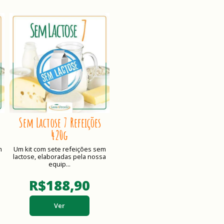
Sem Lactose 7 Refeições
420g
m
Um kit com sete refeições sem
lactose, elaboradas pela nossa
equip...
R$188,90
Ver