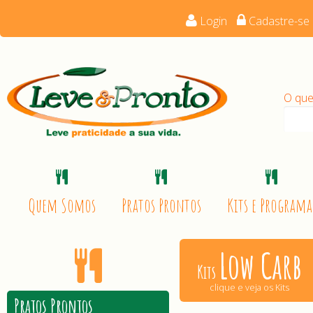
Login
Cadastre-se
O que
Quem Somos
Pratos Prontos
Kits e Programa
Low Carb
Kits
clique e veja os Kits
Pratos Prontos