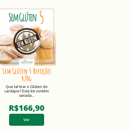
Sem Glúten 5 Refeições
420g
Que tal tirar o Glúten do
cardápio? Este kit contém
variada...
R$166,90
Ver