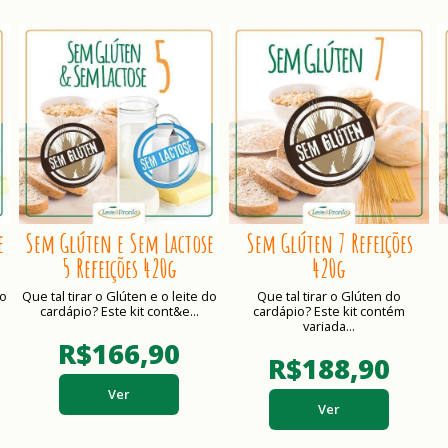
e
Sem Glúten e Sem Lactose
Sem Glúten 7 Refeições
5 Refeições 420g
420g
do
Que tal tirar o Glúten e o leite do
Que tal tirar o Glúten do
cardápio? Este kit cont&e...
cardápio? Este kit contém
variada...
R$166,90
R$188,90
Ver
Ver