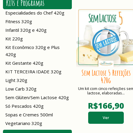
Kits e Programas
Especialidades do Chef 420g
Fitness 320g
Infantil 320g e 420g
Kit 220g
Kit Econômico 320g e Plus
420g
Kit Gestante 420g
Sem Lactose 5 Refeições
KIT TERCEIRA IDADE 320g
420g
Light 320g
Low Carb 320g
Um kit com cinco refeições se
lactose, elaboradas...
Sem Glúten/Sem Lactose 420g
R$166,90
Só Pescados 420g
Sopas e Cremes 500ml
Ver
Vegetariano 320g