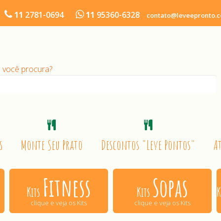
11
2781-0694
11
95360-6328
contato@leveepronto.co
 você procura?
s
Monte Seu Prato
Descontos "Leve Pontos"
A
Fitness
Sopas
Kits
Kits
K
clique e veja os Kits
clique e veja os Kits