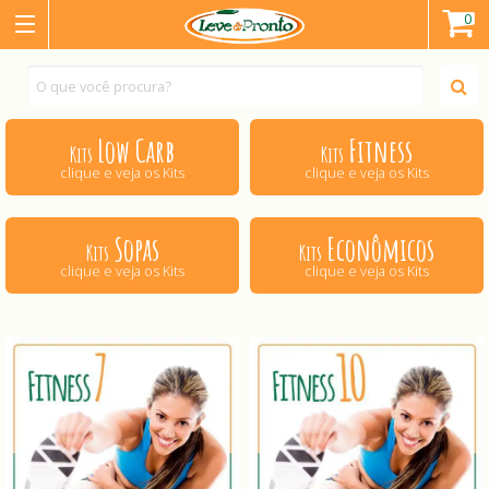
0
Low Carb
Fitness
Kits
Kits
clique e veja os Kits
clique e veja os Kits
Sopas
Econômicos
Kits
Kits
clique e veja os Kits
clique e veja os Kits