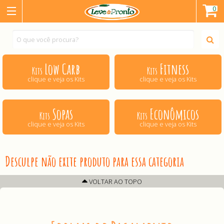
0
Low Carb
Fitness
Kits
Kits
clique e veja os Kits
clique e veja os Kits
Sopas
Econômicos
Kits
Kits
clique e veja os Kits
clique e veja os Kits
Desculpe não exite produto para essa categoria
VOLTAR AO TOPO